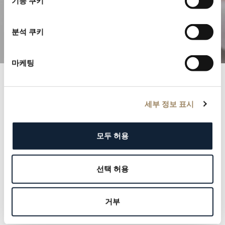
기능 쿠키
정교한 컴플리케이션을 탐구해보세요
분석 쿠키
마케팅
브레게 기록
세부 정보 표시
명망 높은 브레게 기록부와 함께 역사 속으로 들어가 보
십시오. 각 기록은 군주에서 문화적 아이콘에 이르기까지
모두 허용
우리 고객의 우아함과 품격을 증명합니다. 우리의 유산을
정의해온 이름들을 탐험하고, 그 속에 자신의 이름을 새
선택 허용
길 기회를 잡으십시오.
더 알아보기
거부