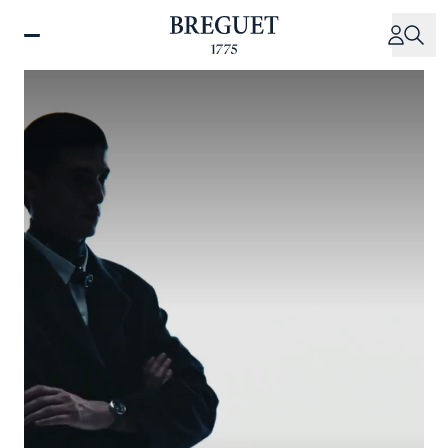
주
요
콘
텐
츠
로
건
너
뛰
기