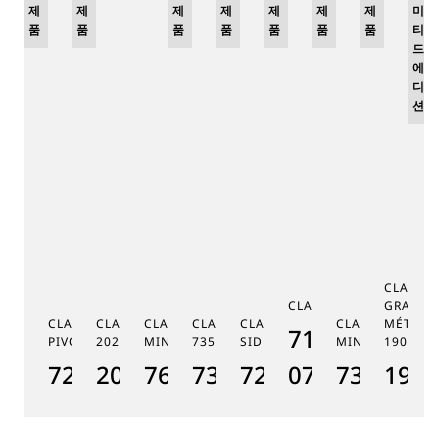
제
제
제
미
제
미
제
미
제
제
제
미
품
품
품
티
품
티
품
티
품
품
품
티
드
드
드
드
에
에
에
에
디
디
디
디
션
션
션
션
CLASSIQ
CLASSIQUE 7185
GRANDE 
CLASSIQUE RÉGULATEUR À
CLASSIQUE SOUSCRIPTION
CLASSIQUE RÉPÉTITION
CLASSIQUE TOURBILLON
CLASSIQUE TOURBILLON
CLASSIQUE RÉPÉ
MÉTIERS 
7185BH/159/
PIVOT MAGNÉTIQUE 7225
2025
MINUTES 7637
7357
SIDÉRAL 7255
MINUTES 7365
1905
CL
7225BH/0H/9V6
2025BH/28/9W6
7637BB/2Y/9ZU
7357BH/1H/386
7255PT/2N/9VU
07
7365BH/2
1905
7