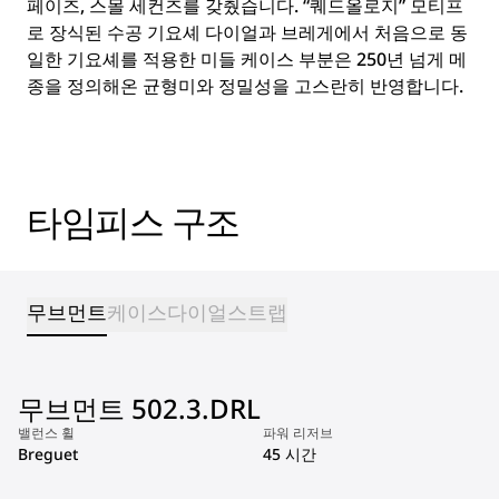
페이즈, 스몰 세컨즈를 갖췄습니다. “퀘드올로지” 모티프
로 장식된 수공 기요셰 다이얼과 브레게에서 처음으로 동
일한 기요셰를 적용한 미들 케이스 부분은 250년 넘게 메
종을 정의해온 균형미와 정밀성을 고스란히 반영합니다.
타임피스 구조
무브먼트
케이스
다이얼
스트랩
무브먼트 502.3.DRL
밸런스 휠
파워 리저브
Breguet
45 시간