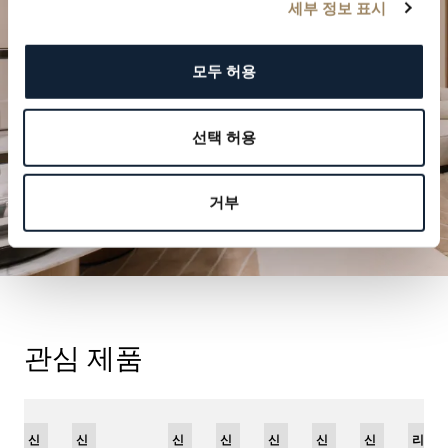
세부 정보 표시
방문 예약하기
모두 허용
선택 허용
거부
관심 제품
신
신
신
리
신
리
신
리
신
신
신
리