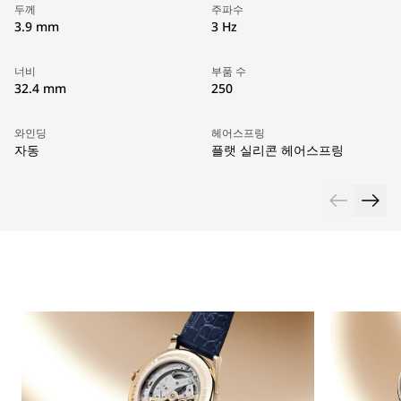
두께
주파수
3.9 mm
3 Hz
너비
부품 수
32.4 mm
250
와인딩
헤어스프링
자동
플랫 실리콘 헤어스프링