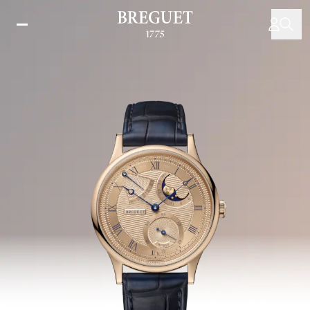
주
요
콘
텐
츠
로
건
너
뛰
기