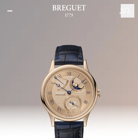
Salta
al
contenuto
principale