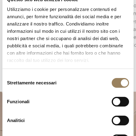
L’indicazione dei secondi permette di seguire
L’indicat
Utilizziamo i cookie per personalizzare contenuti ed
con precisione lo scorrere del tempo. A seconda
l’autono
annunci, per fornire funzionalità dei social media e per
della costruzione del movimento, può assumere
debba es
analizzare il nostro traffico. Condividiamo inoltre
la forma di una lancetta dei secondi centrale
monitorar
informazioni sul modo in cui utilizzi il nostro sito con i
oppure di piccoli secondi decentrati, integrati
aggiunge
nostri partner che si occupano di analisi dei dati web,
nell’architettura del quadrante.
meccanica
pubblicità e social media, i quali potrebbero combinarle
con altre informazioni che hai fornito loro o che hanno
raccolto dal tuo utilizzo dei loro servizi.
Selezione
Strettamente necessari
del
consenso
Funzionali
Analitici