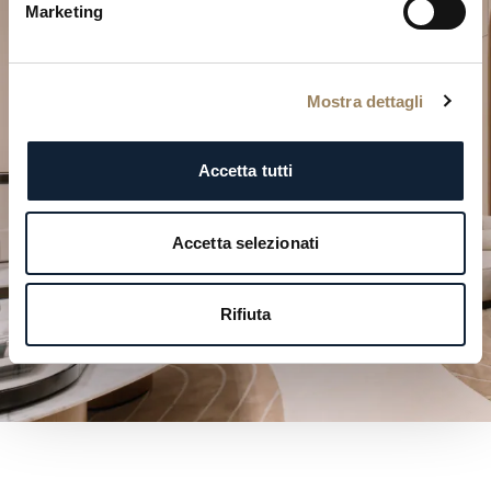
Marketing
Pianifica il tuo momento
d’eccezione
Mostra dettagli
Esplora le nostre creazioni orologiere in una delle
nostre boutique.
Accetta tutti
PIANIFICA LA TUA VISITA
Accetta selezionati
Rifiuta