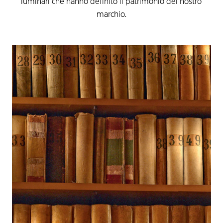
luminari
che
hanno
definito
il
patrimonio
del
nostro
marchio.