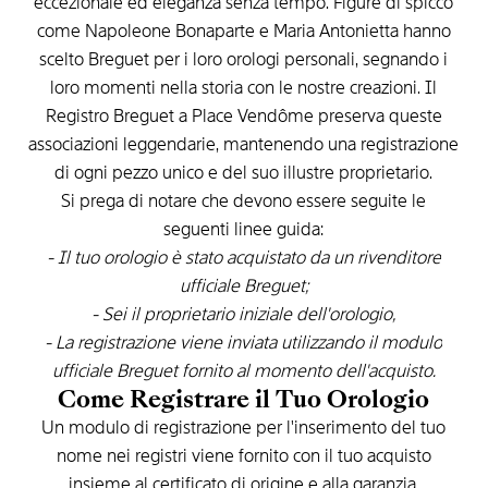
eccezionale
ed
eleganza
senza
tempo.
Figure
di
spicco
come
Napoleone
Bonaparte
e
Maria
Antonietta
hanno
scelto
Breguet
per
i
loro
orologi
personali,
segnando
i
loro
momenti
nella
storia
con
le
nostre
creazioni.
Il
Registro
Breguet
a
Place
Vendôme
preserva
queste
associazioni
leggendarie,
mantenendo
una
registrazione
di
ogni
pezzo
unico
e
del
suo
illustre
proprietario.
Si
prega
di
notare
che
devono
essere
seguite
le
seguenti
linee
guida:
-
Il
tuo
orologio
è
stato
acquistato
da
un
rivenditore
ufficiale
Breguet;
-
Sei
il
proprietario
iniziale
dell'orologio;
-
La
registrazione
viene
inviata
utilizzando
il
modulo
ufficiale
Breguet
fornito
al
momento
dell'acquisto.
Come
Registrare
il
Tuo
Orologio
Un
modulo
di
registrazione
per
l'inserimento
del
tuo
nome
nei
registri
viene
fornito
con
il
tuo
acquisto
insieme
al
certificato
di
origine
e
alla
garanzia.