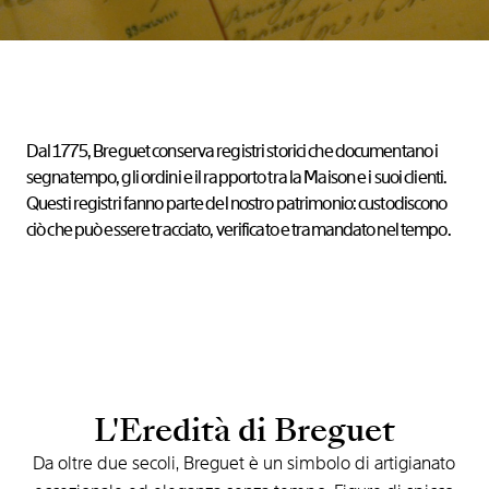
Dal 1775, Breguet conserva registri storici che documentano i
segnatempo, gli ordini e il rapporto tra la Maison e i suoi clienti.
Questi registri fanno parte del nostro patrimonio: custodiscono
ciò che può essere tracciato, verificato e tramandato nel tempo.
L'Eredità
di
Breguet
Da
oltre
due
secoli,
Breguet
è
un
simbolo
di
artigianato