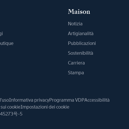
Maison
Notizia
gi
Artigianalità
outique
Pubblicazioni
Sostenibilità
Carriera
Stampa
d'uso
Informativa privacy
Programma VDP
Accessibilità
sui cookie
Impostazioni dei cookie
45273号-5