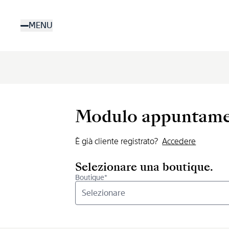
Salta
al
MENU
contenuto
principale
Modulo appuntamen
È già cliente registrato?
Accedere
Selezionare una boutique.
Boutique*
Selezionare