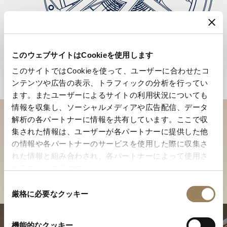
このウェブサイトはCookieを使用します
このサイトではCookieを使って、ユーザーに合わせたコ
ンテンツや広告の表示、トラフィックの分析を行ってい
ます。またユーザーによるサイトの利用状況についても
情報を収集し、ソーシャルメディアや広告配信、データ
解析の各パートナーに情報を共有しています。ここで収
ブティックでコレクションを
集された情報は、ユーザーが各パートナーに提供した他
の情報や各パートナーのサービスを使用した際に収集さ
ご覧ください
れた情報と組み合わされ、各パートナーによって使用さ
れることがあります。
店舗を検索
同
厳格に必要なクッキー
意
の
選
機能的なクッキー