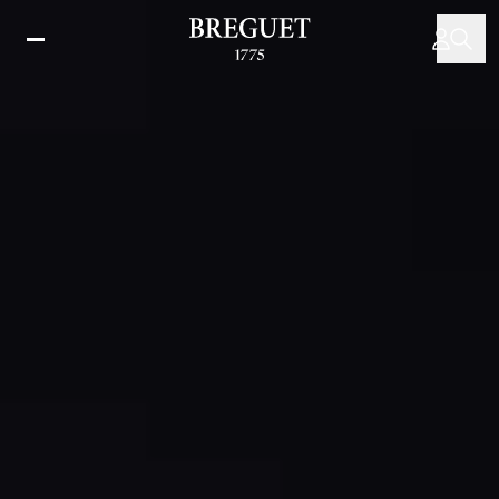
メ
イ
ン
コ
ン
テ
ン
ツ
に
移
動