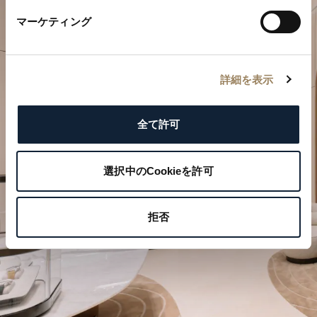
マーケティング
詳細を表示
特別なひとときを計画する
全て許可
ブレゲの時計作品をぜひブティックでご覧ください。
選択中のCookieを許可
ご来店を予約する
拒否