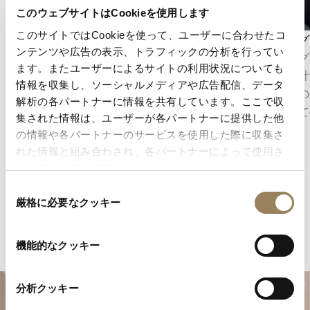
このウェブサイトはCookieを使用します
このサイトではCookieを使って、ユーザーに合わせたコ
秒表示
クロノグ
ンテンツや広告の表示、トラフィックの分析を行ってい
秒表示は、時の流れを正確に把握することを可
クロノグ
ます。またユーザーによるサイトの利用状況についても
能にします。ムーブメントの構造に応じて、セ
精密に計
情報を収集し、ソーシャルメディアや広告配信、データ
ンターセコンドとして表示される場合もあれ
は、その
解析の各パートナーに情報を共有しています。ここで収
ば、文字盤のデザインに組み込まれたオフセン
械として
集された情報は、ユーザーが各パートナーに提供した他
ターのスモールセコンドとして表示される場合
の情報や各パートナーのサービスを使用した際に収集さ
もあります。
れた情報と組み合わされ、各パートナーによって使用さ
れることがあります。
同
厳格に必要なクッキー
意
の
選
機能的なクッキー
択
分析クッキー