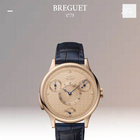
メ
イ
ン
コ
ン
テ
ン
ツ
に
移
動