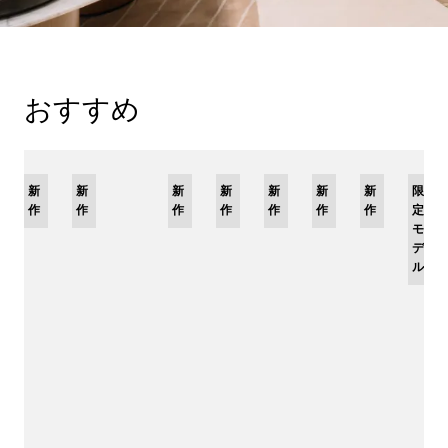
おすすめ
限
新
新
新
限
新
限
新
限
新
新
新
限
定
作
作
作
定
作
定
作
定
作
作
作
定
モ
モ
モ
モ
モ
デ
デ
デ
デ
デ
ル
ル
ル
ル
ル