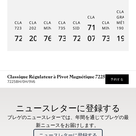
CLASSIQ
CLASSIQUE 7185
GRANDE 
CLASSIQUE PHASE DE LUNE
CLASSIQUE SOUSCRIPTION
CLASSIQUE RÉPÉTITION
CLASSIQUE TOURBILLON
CLASSIQUE TOURBILLON
CLASSIQUE RÉPÉ
MÉTIERS 
7185BH/159/
7235
2025
MINUTES 7637
7357
SIDÉRAL 7255
MINUTES 7365
1905
CL
7235BH/0H/9V6
2025BH/28/9W6
7637BB/2Y/9ZU
7357BH/1H/386
7255PT/2N/9VU
07
7365BH/2
1905
7
Classique Régulateur à Pivot Magnétique 7225
予約する
7225BH/0H/9V6
推奨小売価格 (税込)
ニュースレターに登録する
ブレゲのニュースレターでは、年間を通じてブレゲの最
新ニュースをお届けします。
ニュースレターに登録する