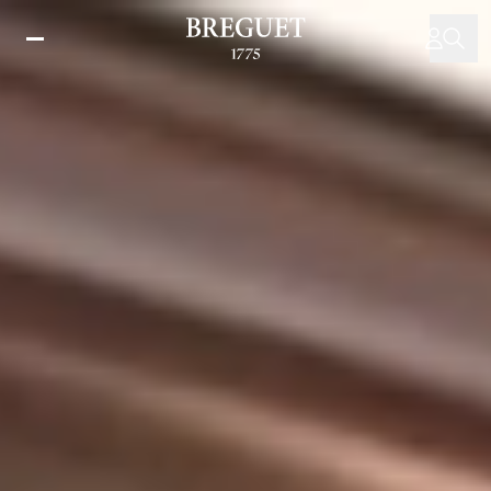
メ
イ
ン
コ
ン
テ
ン
ツ
に
移
動