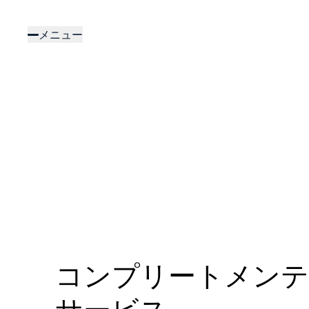
メ
イ
メニュー
ン
コ
ン
テ
ン
ツ
に
移
動
コンプリートメン