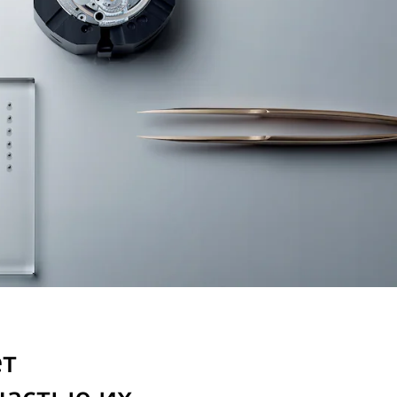
ет
частью их