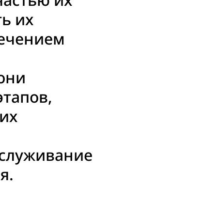
ь их
течением
 они
этапов,
 их
бслуживание
я.