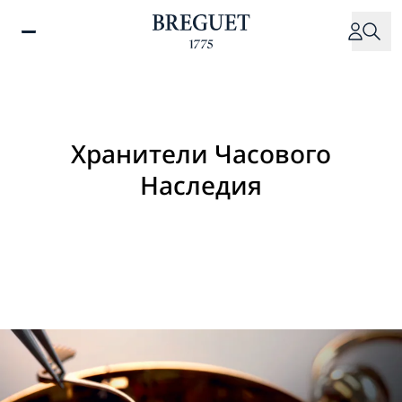
Перейти
к
основному
содержанию
Хранители Часового
Наследия