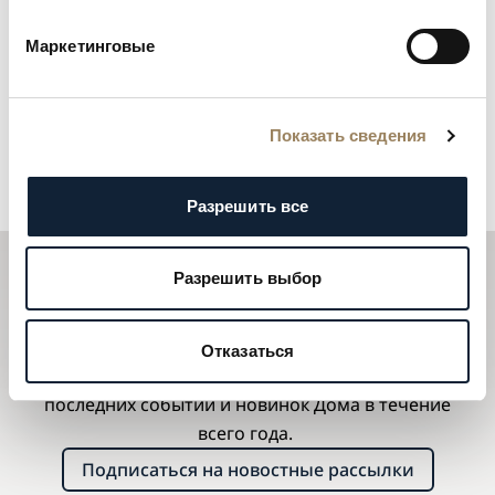
Маркетинговые
Показать сведения
Разрешить все
Разрешить выбор
Подписаться на новостные
рассылки
Отказаться
Рассылки Breguet будут держать Вас в курсе всех
последних событий и новинок Дома в течение
всего года.
Подписаться на новостные рассылки