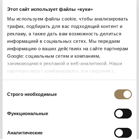
Этот сайт использует файлы «куки»
Мы используем файлы cookie, чтобы анализировать
трафик, подбирать для вас подходящий контент и
рекламу, а также дать вам возможность делиться
информацией в социальных сетях. Мы передаем
информацию о ваших действиях на сайте партнерам
Независимо от того, хотите ли вы восстановить
Google: социальным сетям и компаниям,
исключительное изделие или заказать
занимающимся рекламой и веб-аналитикой. Наши
специальное исполнение, вдохновлённое
партнеры могут комбинировать эти сведения с
произведениями прошлого, наша мастерская к
предоставленной вами информацией, а также
вашим услугам.
данными, которые они получили при использовании
Выбор
Свяжитесь с нами для получения более
вами их сервисов.
Строго необходимые
согласия
подробной информации
Функциональные
Аналитические