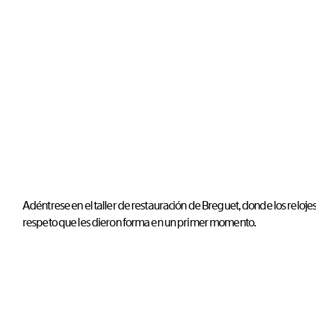
Adéntrese en el taller de restauración de Breguet, donde los reloje
respeto que les dieron forma en un primer momento.