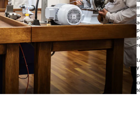
l
m
u
a
p
p
r
L
y
p
c
t