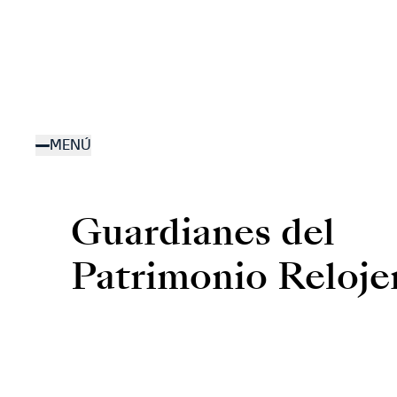
Pasar
al
MENÚ
contenido
principal
Guardianes del
Patrimonio Reloje