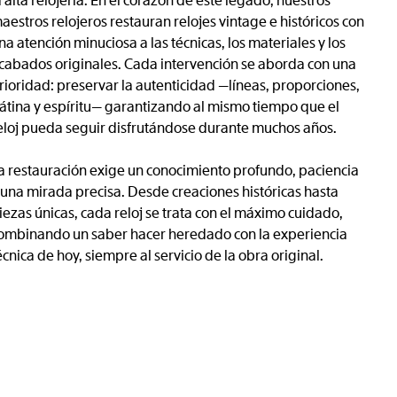
a alta relojería. En el corazón de este legado, nuestros
aestros relojeros restauran relojes vintage e históricos con
na atención minuciosa a las técnicas, los materiales y los
cabados originales. Cada intervención se aborda con una
rioridad: preservar la autenticidad —líneas, proporciones,
átina y espíritu— garantizando al mismo tiempo que el
eloj pueda seguir disfrutándose durante muchos años.
a restauración exige un conocimiento profundo, paciencia
 una mirada precisa. Desde creaciones históricas hasta
iezas únicas, cada reloj se trata con el máximo cuidado,
ombinando un saber hacer heredado con la experiencia
écnica de hoy, siempre al servicio de la obra original.