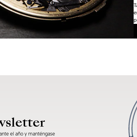
T
e
p
wsletter
rante el año y manténgase