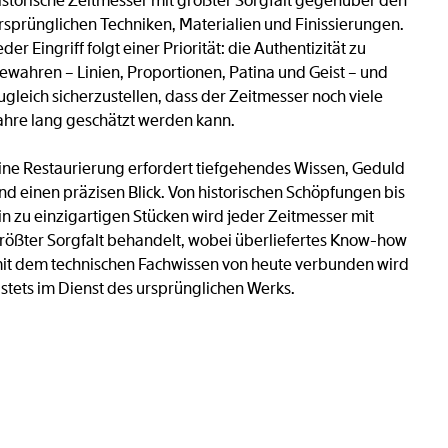
istorische Zeitmesser mit größter Sorgfalt gegenüber den
rsprünglichen Techniken, Materialien und Finissierungen.
eder Eingriff folgt einer Priorität: die Authentizität zu
ewahren – Linien, Proportionen, Patina und Geist – und
ugleich sicherzustellen, dass der Zeitmesser noch viele
ahre lang geschätzt werden kann.
ine Restaurierung erfordert tiefgehendes Wissen, Geduld
nd einen präzisen Blick. Von historischen Schöpfungen bis
in zu einzigartigen Stücken wird jeder Zeitmesser mit
rößter Sorgfalt behandelt, wobei überliefertes Know-how
it dem technischen Fachwissen von heute verbunden wird
 stets im Dienst des ursprünglichen Werks.