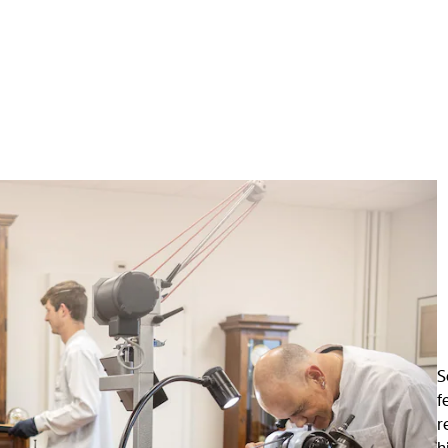
S
f
r