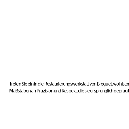
Treten Sie ein in die Restaurierungswerkstatt von Breguet, wo his
Maßstäben an Präzision und Respekt, die sie ursprünglich gepräg