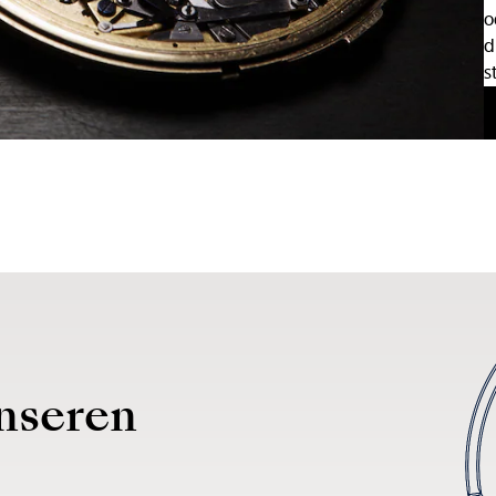
o
d
s
nseren