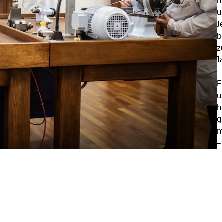
h
u
J
b
z
J
E
u
h
g
m
–