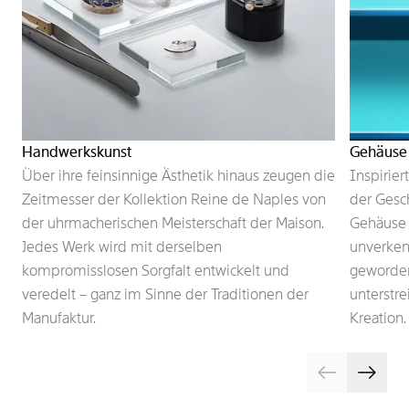
Handwerkskunst
Gehäuse
Über ihre feinsinnige Ästhetik hinaus zeugen die
Inspirie
Zeitmesser der Kollektion Reine de Naples von
der Gesch
der uhrmacherischen Meisterschaft der Maison.
Gehäuse 
Jedes Werk wird mit derselben
unverken
kompromisslosen Sorgfalt entwickelt und
geworden
veredelt – ganz im Sinne der Traditionen der
unterstre
Manufaktur.
Kreation.