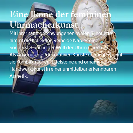
Eine Ikone der femininen
Uhrmacherkunst
Mit ihrer sanft geschwungenen ovalen Silhouette
nimmt die Kollektion Reine de Naples eine
Sonderstellung in der Welt der Uhrmacherkunst ein.
Als Ausdruck der dekorativen Künste gedacht, vereint
sie Komplikationen, Edelsteine und ornamentale
Handwerkskunst in einer unmittelbar erkennbaren
Ästhetik.