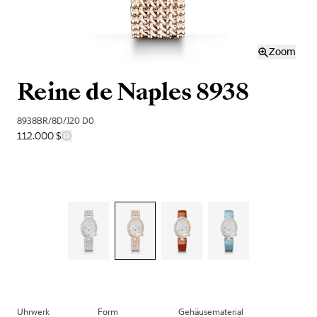
Zoom
Reine de Naples 8938
8938BR/8D/J20 D0
112.000 $
Uhrwerk
Form
Gehäusematerial