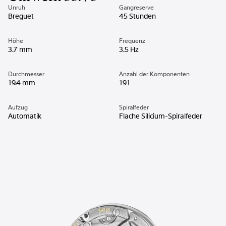
Unruh
Gangreserve
Breguet
45 Stunden
Höhe
Frequenz
3.7 mm
3.5 Hz
Durchmesser
Anzahl der Komponenten
19.4 mm
191
Aufzug
Spiralfeder
Automatik
Flache Silicium-Spiralfeder