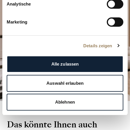
Planen Sie Ihren besonderen
Analytische
Moment
Entdecken Sie unsere Uhrenkreationen in einer
Marketing
unserer Boutiquen.
BESUCH PLANEN
Details zeigen
Alle zulassen
Auswahl erlauben
Ablehnen
Das könnte Ihnen auch