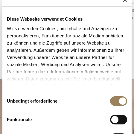
anschließend zu polieren. Diese Veredelung
Linien a
hebt die Konturen der Teile hervor, fängt das
strukturi
Licht ein und offenbart die Präzision, mit der
Reflexio
Diese Webseite verwendet Cookies
selbst kleinste Details ausgeführt werden.
Brücken.
Wir verwenden Cookies, um Inhalte und Anzeigen zu
personalisieren, Funktionen für soziale Medien anbieten
zu können und die Zugriffe auf unsere Website zu
analysieren. Außerdem geben wir Informationen zu Ihrer
Verwendung unserer Website an unsere Partner für
soziale Medien, Werbung und Analysen weiter. Unsere
Partner führen diese Informationen möglicherweise mit
weiteren Daten zusammen, die Sie ihnen bereitgestellt
haben oder die sie im Rahmen Ihrer Nutzung der Dienste
gesammelt haben.
Einwilligungsauswahl
Unbedingt erforderliche
Funktionale