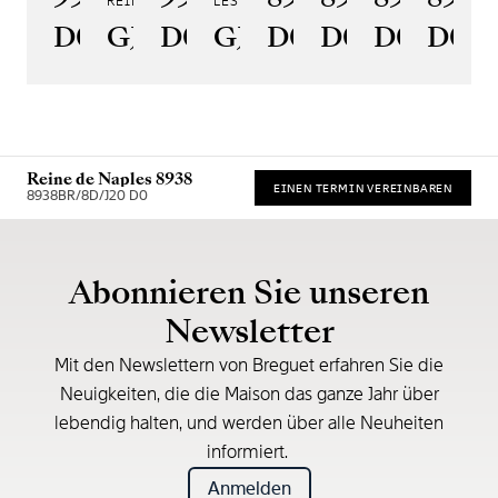
REINE DE NAPLES PERLES IMPÉRIALES
LES JARDINS DU PETIT TRIANON
D0
GJ29BH89254DD5J4
D0
GJE25BH20.8985DB
D0
D0
D0
D00
Reine de Naples 8938
EINEN TERMIN VEREINBAREN
8938BR/8D/J20 D0
* Unverbindliche Preisempfehlung
Abonnieren Sie unseren
Newsletter
Mit den Newslettern von Breguet erfahren Sie die
Neuigkeiten, die die Maison das ganze Jahr über
lebendig halten, und werden über alle Neuheiten
informiert.
Anmelden