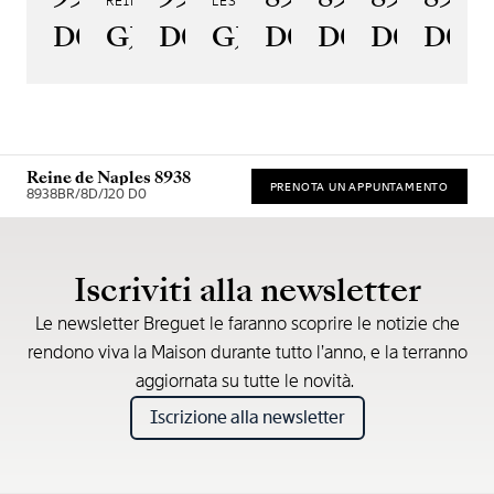
REINE DE NAPLES PERLES IMPÉRIALES
LES JARDINS DU PETIT TRIANON
D0
GJ29BH89254DD5J4
D0
GJE25BH20.8985DB
D0
D0
D0
D00
Reine de Naples 8938
PRENOTA UN APPUNTAMENTO
8938BR/8D/J20 D0
* Prezzo di vendita consigliato
Iscriviti alla newsletter
Le newsletter Breguet le faranno scoprire le notizie che
rendono viva la Maison durante tutto l’anno, e la terranno
aggiornata su tutte le novità.
Iscrizione alla newsletter