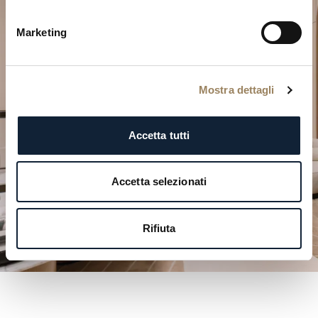
Pianifica il tuo momento
Marketing
d’eccezione
Esplora le nostre creazioni orologiere in una delle
nostre boutique.
Mostra dettagli
PIANIFICA LA TUA VISITA
Accetta tutti
Accetta selezionati
Rifiuta