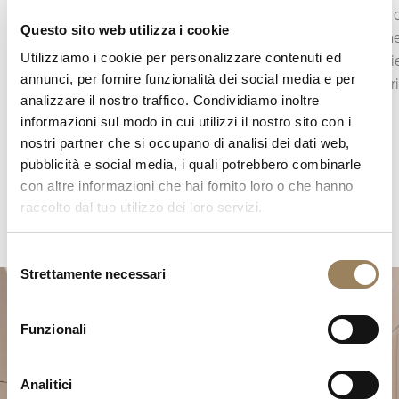
gli spigoli dei componenti del movimento.
formata d
Questo sito web utilizza i cookie
Questa finitura sottolinea i contorni delle parti,
componen
Utilizziamo i cookie per personalizzare contenuti ed
cattura la luce e rivela la precisione del lavoro
superficie
annunci, per fornire funzionalità dei social media e per
apportato al minimo dettaglio.
geometria
analizzare il nostro traffico. Condividiamo inoltre
informazioni sul modo in cui utilizzi il nostro sito con i
nostri partner che si occupano di analisi dei dati web,
pubblicità e social media, i quali potrebbero combinarle
con altre informazioni che hai fornito loro o che hanno
raccolto dal tuo utilizzo dei loro servizi.
Selezione
Strettamente necessari
del
consenso
Funzionali
Analitici