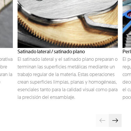
Satinado lateral / satinado plano
Per
orativa
El satinado lateral y el satinado plano preparan o
El p
obre
terminan las superficies metálicas mediante un
regu
ran la
trabajo regular de la materia. Estas operaciones
com
e
crean superficies limpias, planas y homogéneas,
deco
esenciales tanto para la calidad visual como para
el 
la precisión del ensamblaje.
poco