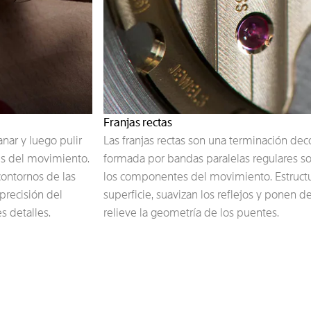
Franjas rectas
anar y luego pulir
Las franjas rectas son una terminación dec
es del movimiento.
formada por bandas paralelas regulares s
contornos de las
los componentes del movimiento. Estructu
 precisión del
superficie, suavizan los reflejos y ponen d
s detalles.
relieve la geometría de los puentes.