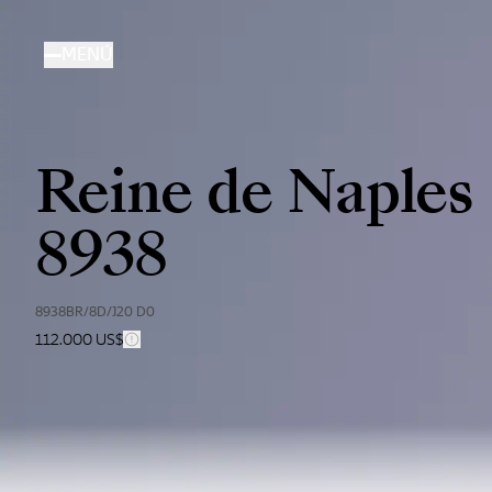
Pasar
al
MENÚ
contenido
principal
Reine de Naples
8938
8938BR/8D/J20 D0
112.000 US$