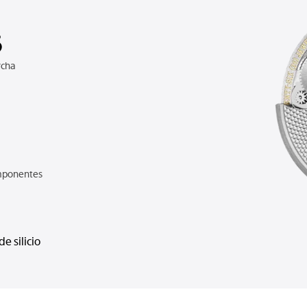
3
rcha
mponentes
de silicio