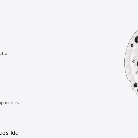
1
rcha
mponentes
de silicio