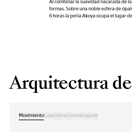
Al combinar la suavidad nacarada de la 
formas. Sobre una noble esfera de ópal
6 horas la perla Akoya ocupa el lugar d
Arquitectura del
Movimiento
Caja
Esfera
Correa
Engaste