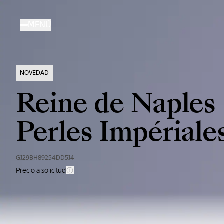
Pasar
al
MENÚ
contenido
principal
NOVEDAD
Reine de Naples
Perles Impériale
GJ29BH89254DD5J4
Precio a solicitud