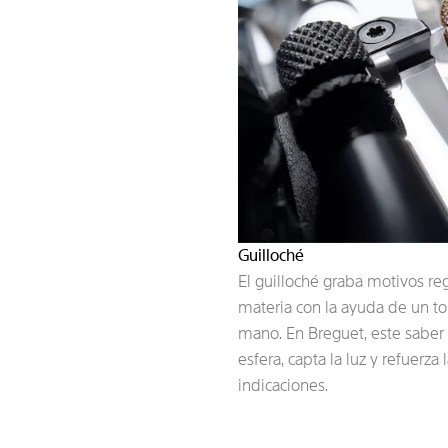
Guilloché
El guilloché graba motivos reg
materia con la ayuda de un t
mano. En Breguet, este saber 
esfera, capta la luz y refuerza 
indicaciones.