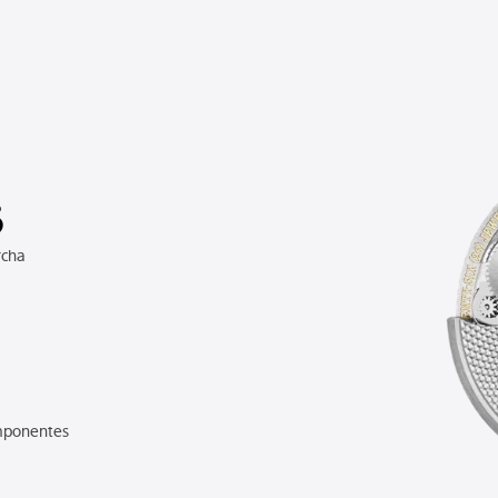
3
rcha
mponentes