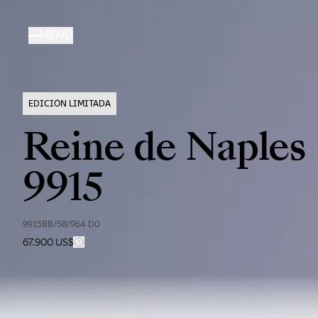
Pasar
al
MENÚ
contenido
principal
EDICIÓN LIMITADA
Reine de Naples
9915
9915BB/58/964 D0
67.900 US$