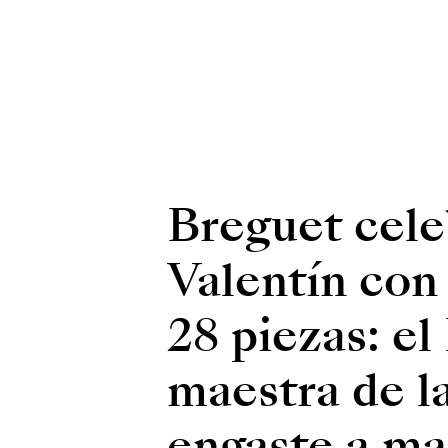
Breguet cele
Valentín con 
28 piezas: el
maestra de la
engaste a ma