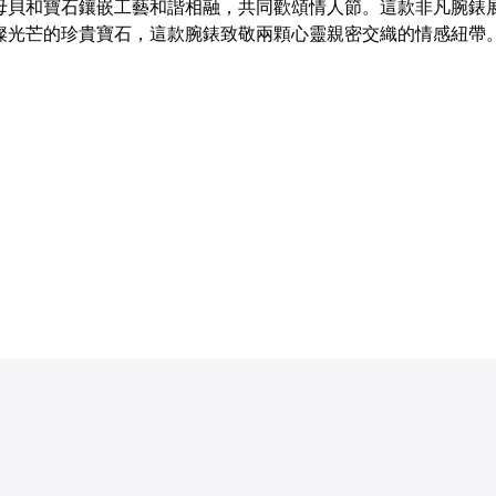
母貝和寶石鑲嵌工藝和諧相融，共同歡頌情人節。這款非凡腕錶
璨光芒的珍貴寶石，這款腕錶致敬兩顆心靈親密交織的情感紐帶