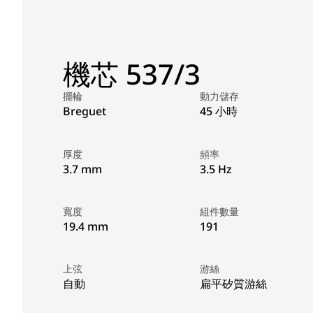
機芯 537/3
擺輪
動力儲存
Breguet
45 小時
厚度
頻率
3.7 mm
3.5 Hz
寬度
組件數量
19.4 mm
191
上弦
游絲
自動
扁平矽質游絲