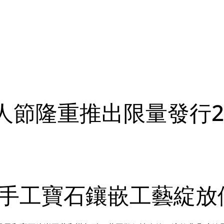
人節隆重推出限量發行2
以手工寶石鑲嵌工藝綻放