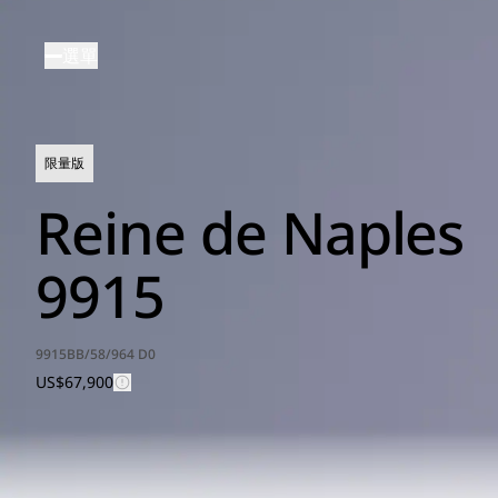
移
至
選單
主
內
容
限量版
Reine de Naples
9915
9915BB/58/964 D0
US$67,900