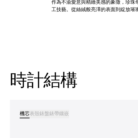
作為不渝愛意與精緻美感的象徵，珍珠
工技藝。從絲絨般亮澤的表面到綻放璀
時計結構
機芯
表殼
錶盤
錶帶
鑲嵌