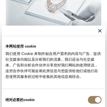
本网站使用 cookie
我们使用 Cookie 来制作贴合用户需求的内容与广告、提供
社交媒体功能以及分析我们的流量。我们还会与社交媒
体、广告和分析合作伙伴分享您对我们网站的使用情况，
RJC 認證（Responsible Jewellery Council）
这些合作伙伴可能会将此类信息与您提供给他们或他们在
您使用其服务的过程中收集的其他信息相结合。
無論是在藝術工藝、製造還是時計組裝方面，Breguet
始終在其全部營運實踐中堅持可持續的發展方式。
加入 RJC 組織的項目於 2021 年初啟動，並於 2023 年 8
同
月獲得 RJC-COP（Code of Practices）認證而告完成。
绝对必要的cookie
意
該認證進一步強化了 Maison 在寶石和貴金屬採購領域作
选