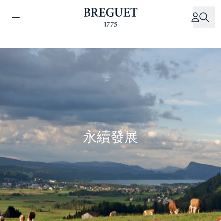
移
至
主
內
容
永續發展