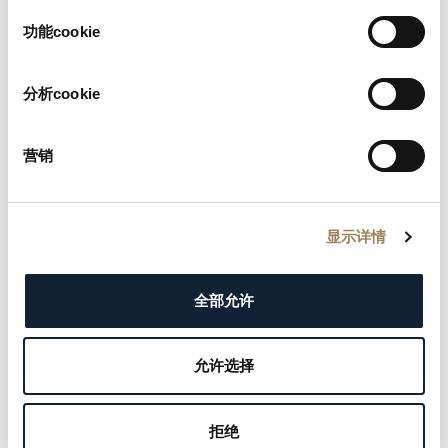
為負責任參與者的地位。
择
功能cookie
Responsible Jewellery Council（RJC）是珠寶和製錶行
業的全球認證與標準制定機構，其主要目標是在全球範圍
分析cookie
內確保從礦山到零售環節的負責任供應鏈，並促進整個珠
寶與製錶行業的信任。
营销
RJC 成員還透過落實負責任實踐，為聯合國《2030 年議
程》的 17 項永續發展目標作出貢獻。
显示详情
了解更多
全部允许
允许选择
拒绝