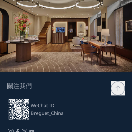
關注我們
WeChat ID
Breguet_China