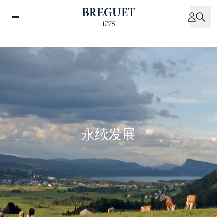
跳
转
到
主
要
内
容
永续发展