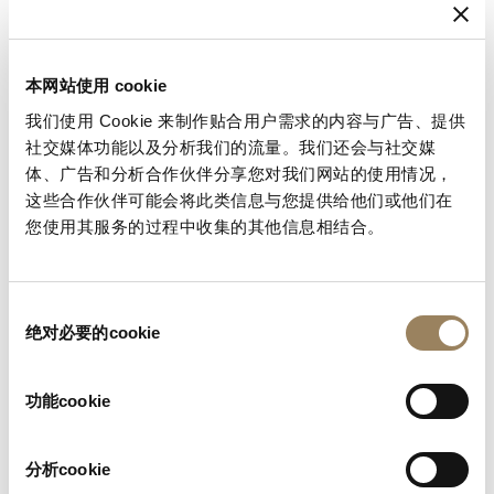
5.4. 我们可能向代表我方和/或作为我们的合作伙伴（信
息处理人）的如下接收方或属于同一范畴的接收方披露您
的个人信息，仅限于履行其职责的目的。他们在处理您的
本网站使用 cookie
个人信息时亦受到合同的约束，以达到充分的信息保护程
度（比如，完成订单、交付包裹、处理信用卡支付、提供
我们使用 Cookie 来制作贴合用户需求的内容与广告、提供
客户服务、发送邮政邮件和电子邮件、保存和处理数据、
社交媒体功能以及分析我们的流量。我们还会与社交媒
体、广告和分析合作伙伴分享您对我们网站的使用情况，
托管网站、删除客户清单中的重复数据、分析数据、提供
这些合作伙伴可能会将此类信息与您提供给他们或他们在
营销协助、实施客户满意度调查、提供客户定制广告），
您使用其服务的过程中收集的其他信息相结合。
包括：
 支付服务提供方：为履行您的订单，我们需要向第三
方支付机构（包括微信、支付宝、收钱吧、银联等）提供
同
您的订单号，以便其确认您的付款或退款指令。
绝对必要的cookie
意
 物流服务提供方：为履行您的订单，我们需要向物流
选
配送公司（包括顺丰等）提供您的邮寄地址（包括姓名、
择
功能cookie
电话、收货地址等），用于向您提供产品配送服务。
 Montres Breguet SA及其他斯沃琪集团内的关联公
司：为实现本声明所述之目的，在本声明的条款约束下共
分析cookie
享您的个人信息。