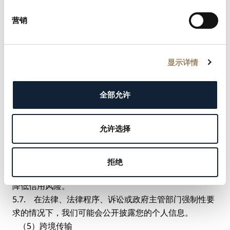
我们可能会根据法律法规规定，或按政府主管部门的强制
营销
性要求，对外共享您的个人信息。
（3）转让您的个人信息
5.5. 在【琪亨】或其全部资产已实质性被第三方收购
显示详情
时，我们会向收购方披露您的个人信息，在此情况下，由
公司持有的其客户相关的个人信息将作为被转让资产的一
部分。
全部允许
（4）披露您的个人信息
5.6. 如为遵守任何法定义务，或为执行或实施我方使用
允许选择
条款和其他协议，或为保护【琪亨】或斯沃琪集团的任何
成员或我方客户或其他方的权利、财产或安全，我们有责
任披露或分享您的个人信息时，我们可能会披露您的个人
拒绝
信息。这包括与其他公司和组织交流数据，以防范欺诈和
降低信用风险。
5.7. 在法律、法律程序、诉讼或政府主管部门强制性要
求的情况下，我们可能会公开披露您的个人信息。
（5）跨境传输