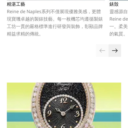
精湛工藝
錶殼
Reine de Naples系列不僅展現優雅美感，更體
靈感源自
現寶璣卓越的製錶技藝。每一枚機芯均遵循製錶
Reine
工坊一貫的嚴格標準進行研發與裝飾，彰顯品牌
一。柔美
精益求精的傳統。
的氣質。