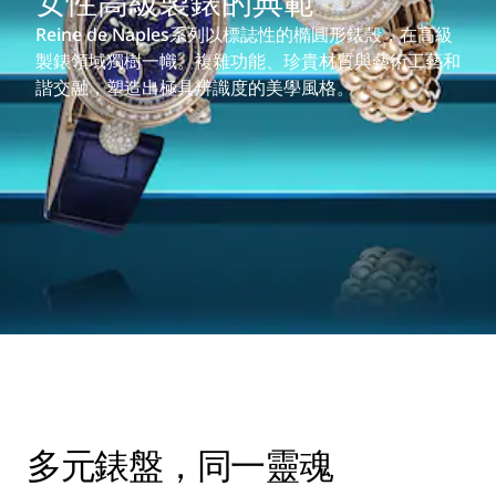
女性高級製錶的典範
Reine de Naples系列以標誌性的橢圓形錶殼，在高級
製錶領域獨樹一幟。複雜功能、珍貴材質與藝術工藝和
諧交融，塑造出極具辨識度的美學風格。
多元錶盤，同一靈魂