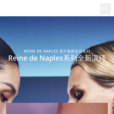
移
至
主
內
容
REINE DE NAPLES 那不勒斯皇后系列
Reine de Naples系列全新演繹