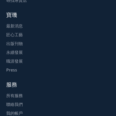
尋找專賣店
寶璣
最新消息
匠心工藝
出版刊物
永續發展
職涯發展
Press
服務
所有服務
聯絡我們
我的帳戶