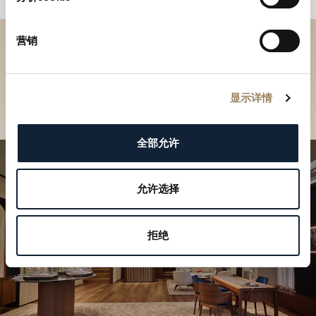
营销
於專賣店探索品牌系列作品
尋找專賣店
显示详情
全部允许
允许选择
拒绝