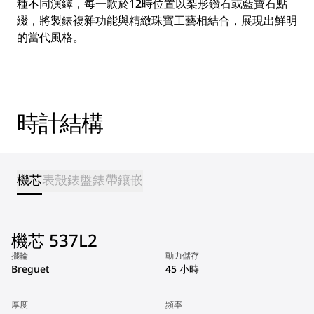
種不同演繹，每一款於12時位置以梨形鑽石或藍寶石點
綴，將製錶複雜功能與精緻珠寶工藝相結合，展現出鮮明
的當代風格。
時計結構
機芯
表殼
錶盤
錶帶
鑲嵌
機芯 537L2
擺輪
動力儲存
Breguet
45 小時
厚度
頻率