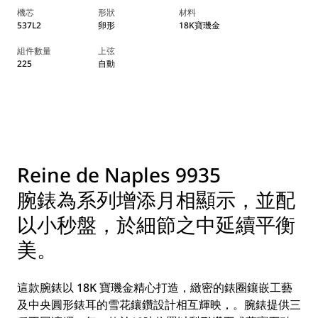
機芯
形狀
材料
537L2
卵形
18K寶璣金
組件數量
上弦
225
自動
Reine de Naples 9935
腕錶為系列增添月相顯示，並配
以小秒盤，於細節之中延續平衡
美。
這款腕錶以 18K 寶璣金精心打造，緻密的錶圈鑲嵌工藝
及中央圓形錶耳的雪花鑲鑽設計相互輝映，。腕錶提供三