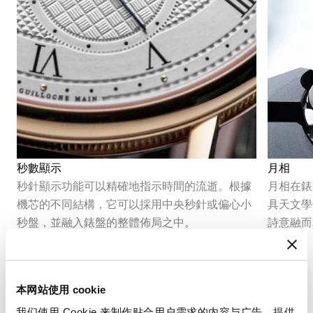
秒數顯示
月相
秒針顯示功能可以精確地指示時間的流逝。根據
月相在錶
機芯的不同結構，它可以採用中央秒針或偏心小
具天文學
秒盤，並融入錶盤的整體佈局之中。
詩意融而
本网站使用 cookie
我们使用 Cookie 来制作贴合用户需求的内容与广告、提供