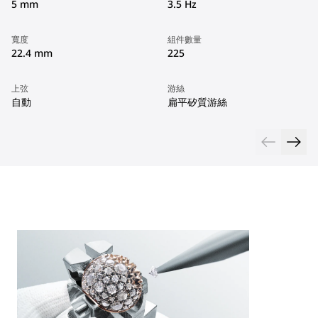
5 mm
3.5 Hz
寬度
組件數量
22.4 mm
225
上弦
游絲
自動
扁平矽質游絲