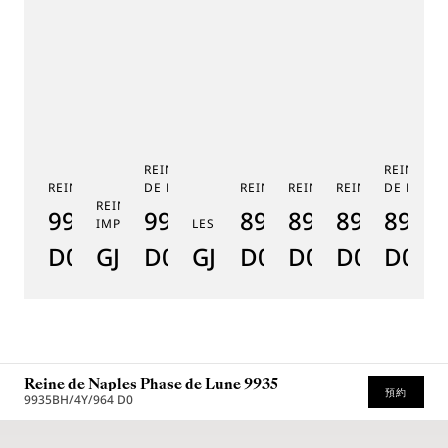
REINE DE NAPLES PHASE
REINE DE
REINE DE NAPLES 9915
DE LUNE 9935
REINE DE NAPLES 8925
REINE DE NAPLES 8918
REINE DE NAPLE
DE LUNE 
RE
REINE DE NAPLES PERLES
9915BB/58/964
9935BH/4Y/J40
8925BH/5W/J40
8918BB/5D/9
8938BB/8
8908
8
IMPÉRIALES
LES JARDINS DU PETIT TRIANON
D0
GJ29BH89254DD5J4
D0
GJE25BH20.8985DB
D0
D0
D0
D000
D
Reine de Naples Phase de Lune 9935
預約
9935BH/4Y/964 D0
* 建議零售價