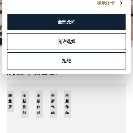
显示详情
全部允许
允许选择
拒绝
您也可能喜歡
限
全
全
全
全
量
新
新
新
新
版
作
作
作
作
品
品
品
品