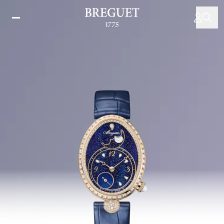
移
至
主
內
容