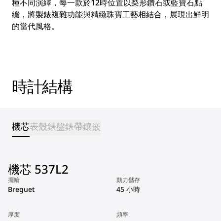
種不同演繹，每一款於12時位置以梨形鑽石或藍寶石點
綴，將製錶複雜功能與精緻珠寶工藝相結合，展現出鮮明
的當代風格。
時計結構
機芯
表殼
錶盤
錶帶
鑲嵌
機芯 537L2
擺輪
動力儲存
Breguet
45 小時
厚度
頻率