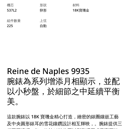
機芯
形狀
材料
537L2
卵形
18K寶璣金
組件數量
上弦
225
自動
Reine de Naples 9935
腕錶為系列增添月相顯示，並配
以小秒盤，於細節之中延續平衡
美。
這款腕錶以 18K 寶璣金精心打造，緻密的錶圈鑲嵌工藝
及中央圓形錶耳的雪花鑲鑽設計相互輝映，。腕錶提供三