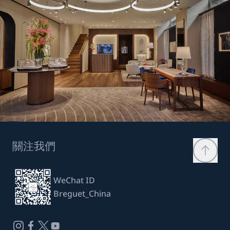
關注我們
WeChat ID
Breguet_China