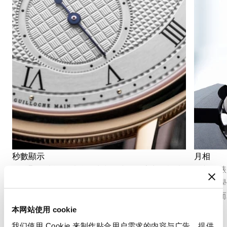
秒數顯示
月相
秒針顯示功能可以精確地指示時間的流逝。根據
月相在錶
機芯的不同結構，它可以採用中央秒針或偏心小
具天文學
秒盤，並融入錶盤的整體佈局之中。
詩意融而
本网站使用 cookie
我们使用 Cookie 来制作贴合用户需求的内容与广告、提供