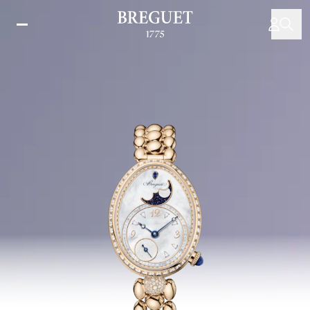
移
至
主
內
容