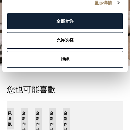
預約參觀
显示详情
全部允许
允许选择
拒绝
您也可能喜歡
限
全
全
全
全
量
新
新
新
新
版
作
作
作
作
品
品
品
品