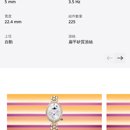
5 mm
3.5 Hz
寬度
組件數量
22.4 mm
225
上弦
游絲
自動
扁平矽質游絲