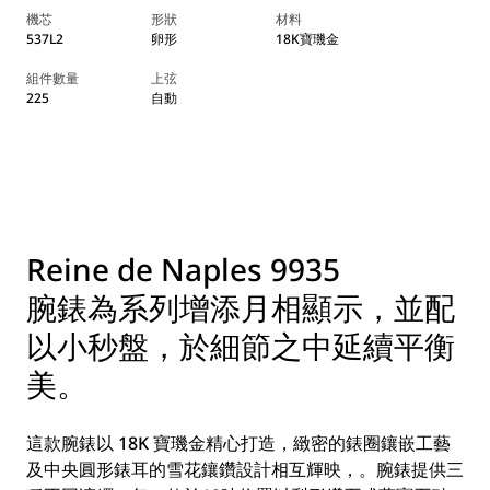
機芯
形狀
材料
537L2
卵形
18K寶璣金
組件數量
上弦
225
自動
Reine de Naples 9935
腕錶為系列增添月相顯示，並配
以小秒盤，於細節之中延續平衡
美。
這款腕錶以 18K 寶璣金精心打造，緻密的錶圈鑲嵌工藝
及中央圓形錶耳的雪花鑲鑽設計相互輝映，。腕錶提供三