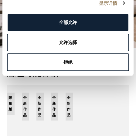
显示详情
全部允许
允许选择
拒绝
您也可能喜歡
限
全
全
全
全
量
新
新
新
新
版
作
作
作
作
品
品
品
品