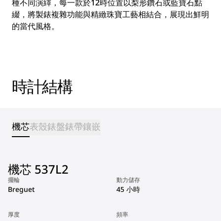
種不同演繹，每一款於12時位置以梨形鑽石或藍寶石點
綴，將製錶複雜功能與精緻珠寶工藝相結合，展現出鮮明
的當代風格。
時計結構
機芯
表殼
錶盤
錶帶
鑲嵌
機芯 537L2
擺輪
動力儲存
Breguet
45 小時
厚度
頻率