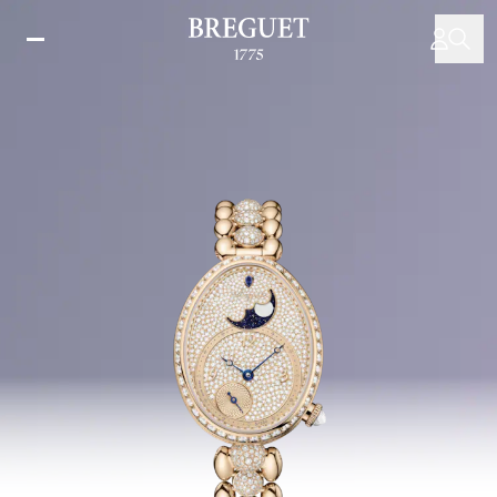
移
至
主
內
容