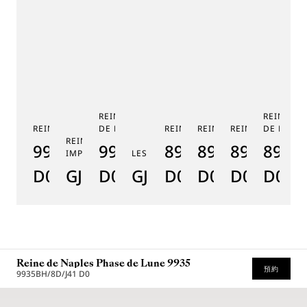
REINE DE NAPLES PHASE
REINE DE
REINE DE NAPLES 9915
DE LUNE 9935
REINE DE NAPLES 8925
REINE DE NAPLES 8918
REINE DE NAPLE
DE LUNE 
RE
REINE DE NAPLES PERLES
9915BB/58/964
9935BH/4Y/J40
8925BH/5W/J40
8918BB/5D/9
8938BB/8
8908
8
IMPÉRIALES
LES JARDINS DU PETIT TRIANON
D0
GJ29BH89254DD5J4
D0
GJE25BH20.8985DB
D0
D0
D0
D000
D
Reine de Naples Phase de Lune 9935
預約
9935BH/8D/J41 D0
* 建議零售價