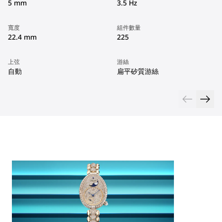
5 mm
3.5 Hz
寬度
組件數量
22.4 mm
225
上弦
游絲
自動
扁平矽質游絲