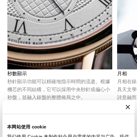
秒數顯示
月相
秒針顯示功能可以精確地指示時間的流逝。根據
月相在錶
機芯的不同結構，它可以採用中央秒針或偏心小
具天文學
秒盤，並融入錶盤的整體佈局之中。
詩意融而
本网站使用 cookie
我们使用 Cookie 来制作贴合用户需求的内容与广告、提供