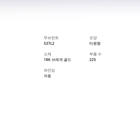
무브먼트
모양
537L2
타원형
소재
부품 수
18K 브레게 골드
225
와인딩
자동