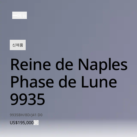
주
요
메뉴
콘
텐
츠
로
신제품
건
너
Reine de Naples
뛰
기
Phase de Lune
9935
9935BH/8D/J41 D0
US$195,000