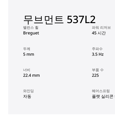
무브먼트 537L2
밸런스 휠
파워 리저브
Breguet
45 시간
두께
주파수
5 mm
3.5 Hz
너비
부품 수
22.4 mm
225
와인딩
헤어스프링
자동
플랫 실리콘