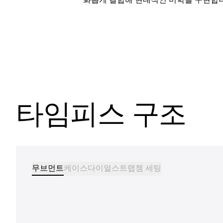
타임피스 구조
무브먼트
케이스
다이얼
스트랩
젬 세팅