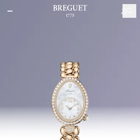
주
요
콘
텐
츠
로
건
너
뛰
기