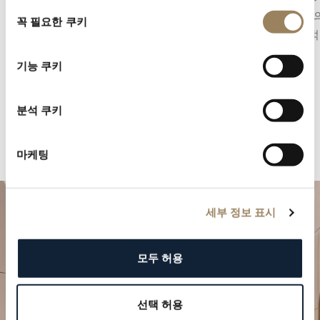
동
섬세하게 반사하며, 부품 하나하나에 깃든 정교
하고, 빛
꼭 필요한 쿠키
의
한 완성도를 드러냅니다.
기하학적
선
택
기능 쿠키
분석 쿠키
마케팅
세부 정보 표시
모두 허용
선택 허용