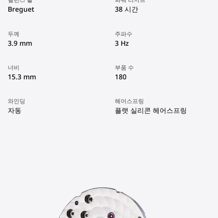
Breguet
38 시간
두께
주파수
3.9 mm
3 Hz
너비
부품 수
15.3 mm
180
와인딩
헤어스프링
자동
플랫 실리콘 헤어스프링