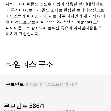
세팅과 다이아몬드 스노우 세팅이 적용된 볼 어태치먼트
가 특징이며, 브레게 골드 소재로 완성된 브레이슬릿으로
자연스럽게 이어집니다. 서로 다른 디자인의 세 가지 다이
얼 버전으로 선보이며, 각각 12시 방향의 배(pear) 모양
다이아몬드로 강조되어 컬렉션 특유의 미니멀리즘을 우
아하게 표현합니다.
타임피스 구조
무브먼트
케이스
다이얼
스트랩
젬 세팅
무브먼트 586/1
밸런스 휠
파워 리저브