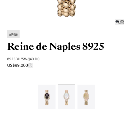
줌
신제품
Reine de Naples 8925
8925BH/5W/J40 D0
US$99,000