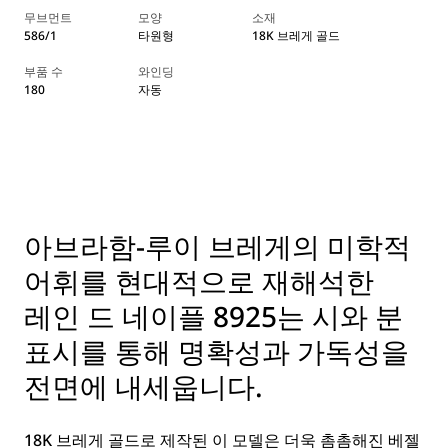
무브먼트
모양
소재
586/1
타원형
18K 브레게 골드
부품 수
와인딩
180
자동
아브라함-루이 브레게의 미학적
어휘를 현대적으로 재해석한
레인 드 네이플 8925는 시와 분
표시를 통해 명확성과 가독성을
전면에 내세웁니다.
18K 브레게 골드로 제작된 이 모델은 더욱 촘촘해진 베젤