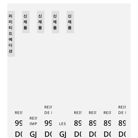
리
신
신
신
신
미
제
제
제
제
티
품
품
품
품
드
에
디
션
REINE DE NAPLES PHASE
REINE DE
REINE DE NAPLES 9915
DE LUNE 9935
REINE DE NAPLES 8925
REINE DE NAPLES 8918
REINE DE NAPLE
DE LUNE 
RE
REINE DE NAPLES PERLES
9915BB/58/964
9935BH/4Y/J40
8925BH/4N/J40
8918BB/5D/9
8938BB/8
8908
8
IMPÉRIALES
LES JARDINS DU PETIT TRIANON
D0
GJ29BH89254DD5J4
D0
GJE25BH20.8985DB
D0
D0
D0
D000
D