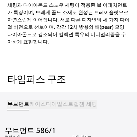
세팅과 다이아몬드 스노우 세팅이 적용된 볼 어태치먼트
가 특징이며, 브레게 골드 소재로 완성된 브레이슬릿으로
자연스럽게 이어집니다. 서로 다른 디자인의 세 가지 다이
얼 버전으로 선보이며, 각각 12시 방향의 배(pear) 모양
다이아몬드로 강조되어 컬렉션 특유의 미니멀리즘을 우
아하게 표현합니다.
타임피스 구조
무브먼트
케이스
다이얼
스트랩
젬 세팅
무브먼트 586/1
밸런스 휠
파워 리저브