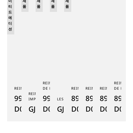
미
제
제
제
제
티
품
품
품
품
드
에
디
션
REINE DE NAPLES PHASE
REINE DE
REINE DE NAPLES 9915
DE LUNE 9935
REINE DE NAPLES 8925
REINE DE NAPLES 8918
REINE DE NAPLE
DE LUNE 
RE
REINE DE NAPLES PERLES
9915BB/58/964
9935BH/4Y/J40
8925BH/5W/J40
8918BB/5D/9
8938BB/8
8908
8
IMPÉRIALES
LES JARDINS DU PETIT TRIANON
D0
GJ29BH89254DD5J4
D0
GJE25BH20.8985DB
D0
D0
D0
D000
D