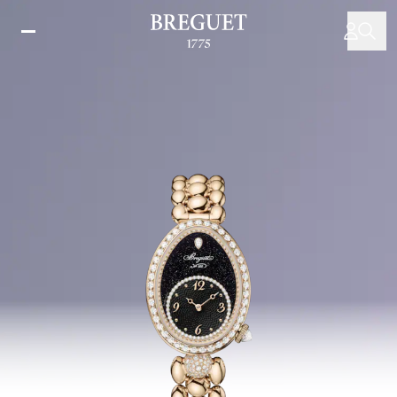
주
요
콘
텐
츠
로
건
너
뛰
기