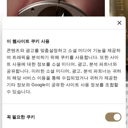
이 웹사이트 쿠키 사용
콘텐츠와 광고를 맞춤설정하고 소셜 미디어 기능을 제공하
며 트래픽을 분석하기 위해 쿠키를 사용합니다. 또한 사이
트 사용에 대한 정보를 소셜 미디어, 광고, 분석 파트너와
공유합니다. 이러한 소셜 미디어, 광고, 분석 파트너는 귀하
의 해당 서비스 이용을 통해 수집되었거나 귀하가 제공한
기타 정보와 Google이 공유한 사이트 사용 정보를 조합할
앙글라주
직선 스
수 있습니다.
앙글라주(베벨링)는 무브먼트 부품의 모서리를
직선 스
사선으로 다듬은 뒤 이를 폴리싱하는 마감 기법
칙적으로
입니다. 이 마감은 부품의 윤곽을 강조하고, 빛을
식 마감 
동
섬세하게 반사하며, 부품 하나하나에 깃든 정교
하고, 빛
꼭 필요한 쿠키
의
한 완성도를 드러냅니다.
기하학적
선