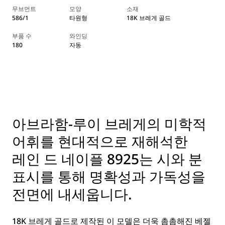
무브먼트
모양
소재
586/1
타원형
18K 브레게 골드
부품 수
와인딩
180
자동
아브라함-루이 브레게의 미학적
어휘를 현대적으로 재해석한
레인 드 네이플 8925는 시와 분
표시를 통해 명확성과 가독성을
전면에 내세웁니다.
18K 브레게 골드로 제작된 이 모델은 더욱 촘촘해진 베젤