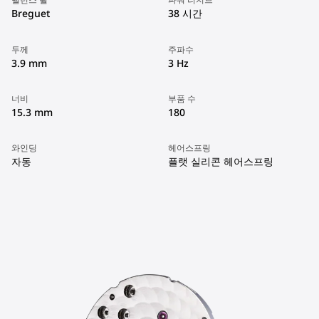
Breguet
38 시간
두께
주파수
3.9 mm
3 Hz
너비
부품 수
15.3 mm
180
와인딩
헤어스프링
자동
플랫 실리콘 헤어스프링