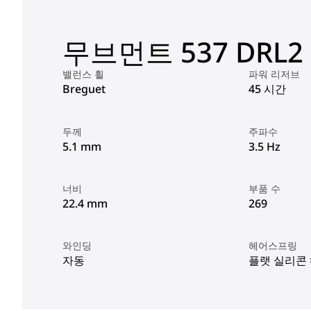
무브먼트 537 DRL2
밸런스 휠
파워 리저브
Breguet
45 시간
두께
주파수
5.1 mm
3.5 Hz
너비
부품 수
22.4 mm
269
와인딩
헤어스프링
자동
플랫 실리콘