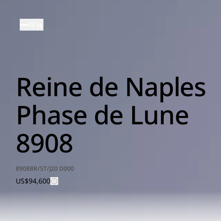
주
요
메뉴
콘
텐
츠
로
Reine de Naples
건
너
뛰
Phase de Lune
기
8908
8908BR/5T/J20 D000
US$94,600