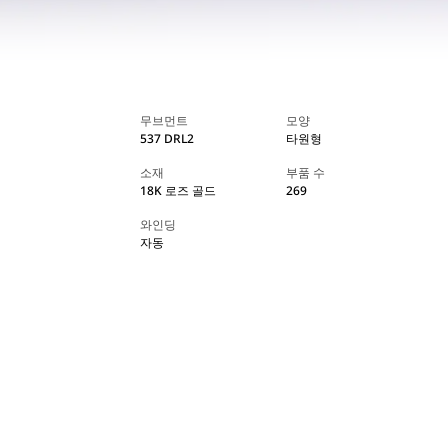
무브먼트
모양
537 DRL2
타원형
소재
부품 수
18K 로즈 골드
269
와인딩
자동