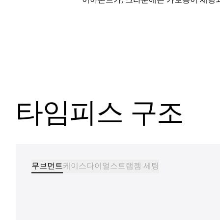
타임피스 구조
무브먼트
케이스
다이얼
스트랩
젬 세팅