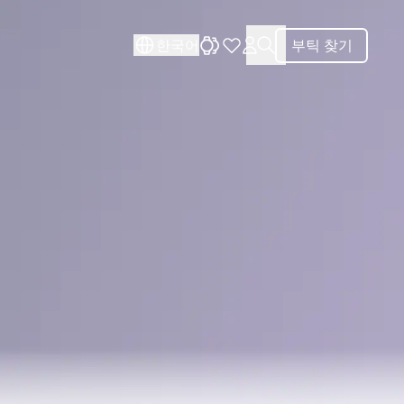
닫기
닫기
한국어
부틱 찾기