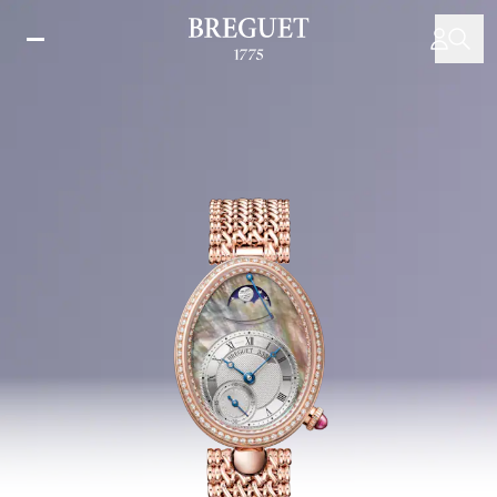
メ
イ
ン
コ
ン
テ
ン
ツ
に
移
動