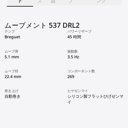
ト
ス
盤
プ
ング
ムーブメント 537 DRL2
テンプ
パワーリザーブ
Breguet
45 時間
ムーブ厚
振動数
5.1 mm
3.5 Hz
ムーブ径
コンポーネント数
22.4 mm
269
巻き上げ
ヒゲゼンマイ
自動巻き
シリコン製フラットひげゼンマ
イ