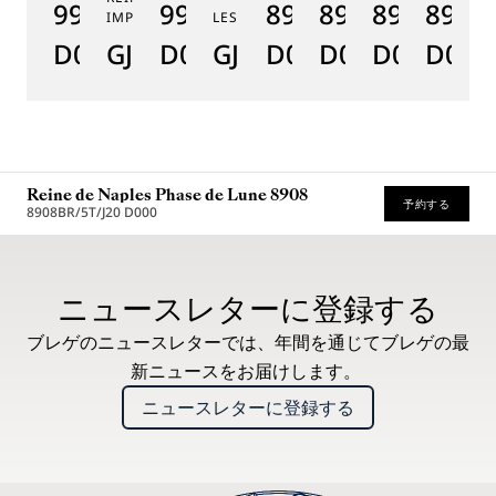
9915BB/58/964
9935BH/4Y/J40
8925BH/5W/J40
8918BB/5D/9
8938BB/8
8908
8
IMPÉRIALES
LES JARDINS DU PETIT TRIANON
D0
GJ29BH89254DD5J4
D0
GJE25BH20.8985DB
D0
D0
D0
D00D
D
Reine de Naples Phase de Lune 8908
予約する
8908BR/5T/J20 D000
推奨小売価格 (税込)
ニュースレターに登録する
ブレゲのニュースレターでは、年間を通じてブレゲの最
新ニュースをお届けします。
ニュースレターに登録する