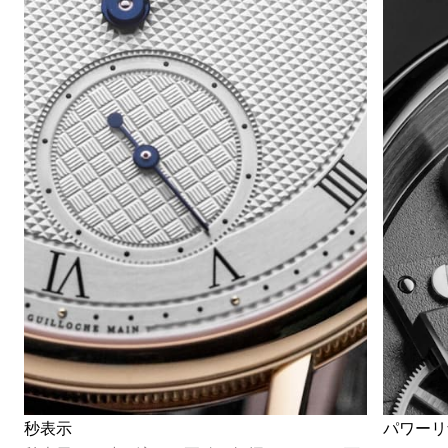
秒表示
パワーリ