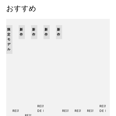
おすすめ
限
新
新
新
新
定
作
作
作
作
モ
デ
ル
REINE DE NAPLES PHASE
REINE DE
REINE DE NAPLES 9915
DE LUNE 9935
REINE DE NAPLES 8925
REINE DE NAPLES 8918
REINE DE NAPLE
DE LUNE 
RE
REINE DE NAPLES PERLES