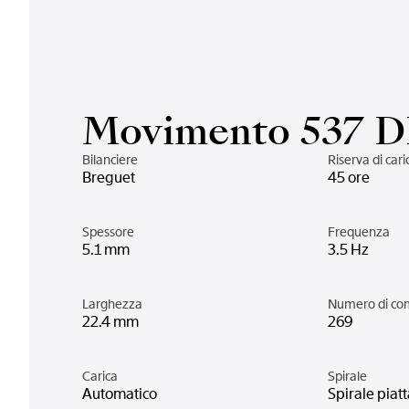
Movimento 537 
Bilanciere
Riserva di cari
Breguet
45 ore
Spessore
Frequenza
5.1 mm
3.5 Hz
Larghezza
Numero di co
22.4 mm
269
Carica
Spirale
Automatico
Spirale piatta