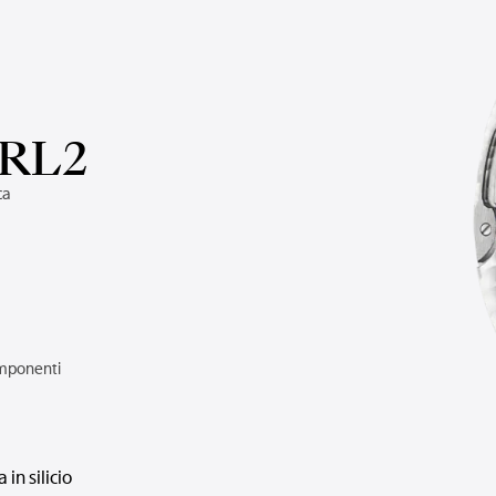
DRL2
ca
mponenti
 in silicio