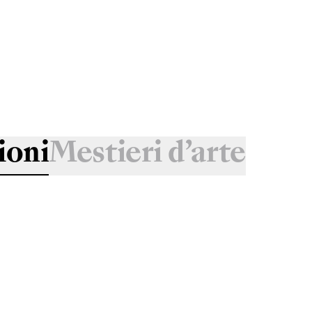
ioni
Mestieri d’arte