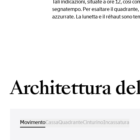
Tali indicazioni, situate a ore 12, così co
segnatempo. Per esaltare il quadrante, l
azzurrate. La lunetta e il réhaut sono t
Architettura d
Movimento
Cassa
Quadrante
Cinturino
Incassatura