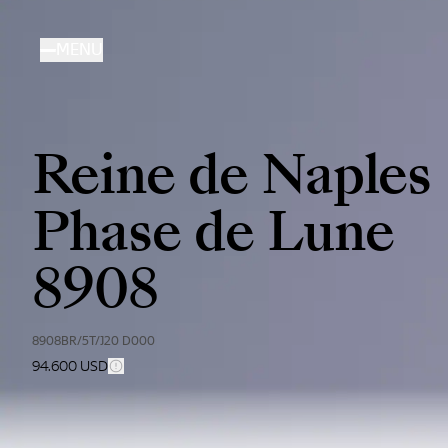
Salta
al
MENU
contenuto
principale
Reine de Naples
Phase de Lune
8908
8908BR/5T/J20 D000
94.600 USD