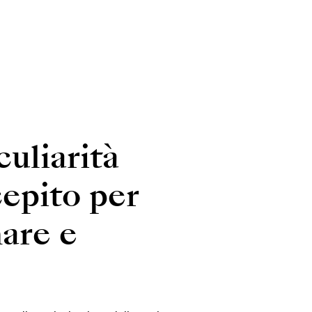
uliarità
cepito per
nare e
.