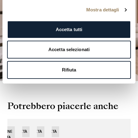
nostre boutique.
Mostra dettagli
PIANIFICA LA TUA VISITA
Accetta tutti
Accetta selezionati
Rifiuta
Potrebbero piacerle anche
IZIONE
NOVITÀ
NOVITÀ
NOVITÀ
MITATA