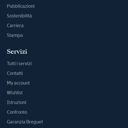
l’accompagnement et l’animation d’une
Pubblicazioni
équipe de vente, avec une posture
managériale affirmée et exemplaire •
Sostenibilità
Capacité à travailler en étroite
Carriera
collaboration avec la Directrice de
Stampa
Boutique, à contribuer activement aux
décisions opérationnelles et à être force de
proposition. • Maîtrise avancée du CRM,
Servizi
du clienteling et du suivi personnalisé de la
clientèle, incluant l’identification et le
Tutti i servizi
développement des potentiels • Aisance
Contatti
avec le pilotage de la performance
My account
commerciale, les indicateurs de suivi et
l’analyse des résultats • Sens aigu du
Wishlist
détail, rigueur opérationnelle et respect
Istruzioni
strict des standards de la Maison •
Leadership naturel, fiabilité, autonomie et
Confronto
sens élevé des responsabilités
Garanzia Breguet