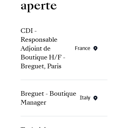
aperte
CDI -
Responsable
Adjoint de
France
Boutique H/F -
Breguet, Paris
Riferimento dell’offerta
SGFR01412
Breguet - Boutique
Description du poste
Italy
Manager
Véritable relais du Responsable de
Riferimento dell’offerta
Boutique, le/la Responsable Adjoint(e)
SGIT_01043
contribue activement au rayonnement de