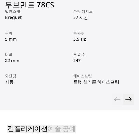
무브먼트 78CS
밸런스 휠
파워 리저브
Breguet
57 시간
두께
주파수
5 mm
3.5 Hz
너비
부품 수
22 mm
247
와인딩
헤어스프링
자동
플랫 실리콘 헤어스프링
컴플리케이션
예술 공예