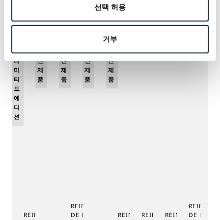
선택 허용
관심 제품
거부
리
신
신
신
신
미
제
제
제
제
티
품
품
품
품
드
에
디
션
REINE DE NAPLES PHASE
REINE DE
REINE DE NAPLES 9915
DE LUNE 9935
REINE DE NAPLES 8925
REINE DE NAPLES 8918
REINE DE NAPLE
DE LUNE 
RE