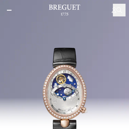
주
요
콘
텐
츠
로
건
너
뛰
기