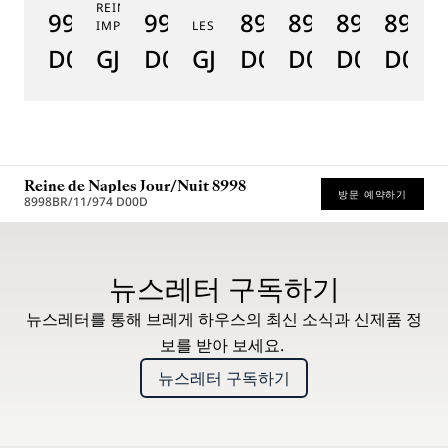
REINE DE NAPLES PERLES
9915BB/58/964
9935BH/4Y/J40
8925BH/5W/J40
8918BB/5D/9
8938BB/8
8908
8
IMPÉRIALES
LES JARDINS DU PETIT TRIANON
D0
GJ29BH89254DD5J4
D0
GJE25BH20.8985DB
D0
D0
D0
D000
D
Reine de Naples Jour/Nuit 8998
방문 예약하기
8998BR/11/974 D00D
권장 소매가 (부가세 포함)
뉴스레터 구독하기
뉴스레터를 통해 브레게 하우스의 최신 소식과 신제품 정
보를 받아 보세요.
뉴스레터 구독하기