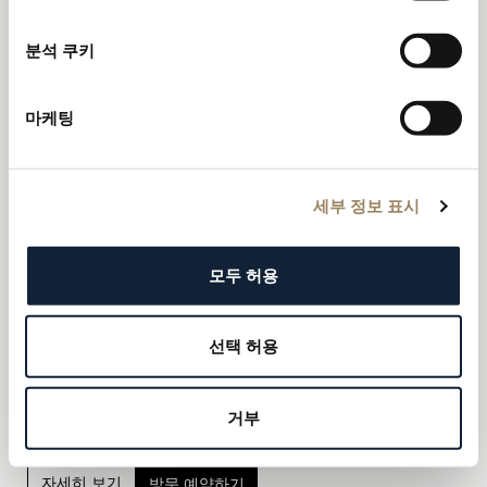
분석 쿠키
매장 찾기
내 위치 찾기
마케팅
- 모두 -
세부 정보 표시
모두 허용
선택 허용
Boutique Breguet Beverly Hills
280 North Rodeo Drive
CA 90210
거부
전화: +1 310 860 9911
자세히 보기
방문 예약하기