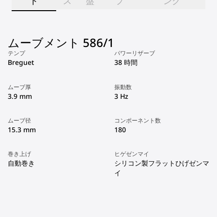
ト
ス
盤
プ
ング
ムーブメント 586/1
テンプ
パワーリザーブ
Breguet
38 時間
ムーブ厚
振動数
3.9 mm
3 Hz
ムーブ径
コンポーネント数
15.3 mm
180
巻き上げ
ヒゲゼンマイ
自動巻き
シリコン製フラットひげゼンマ
イ