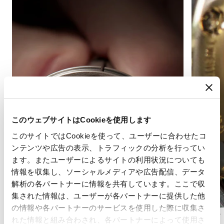
このウェブサイトはCookieを使用します
このサイトではCookieを使って、ユーザーに合わせたコ
ンテンツや広告の表示、トラフィックの分析を行ってい
ます。またユーザーによるサイトの利用状況についても
情報を収集し、ソーシャルメディアや広告配信、データ
解析の各パートナーに情報を共有しています。ここで収
集された情報は、ユーザーが各パートナーに提供した他
の情報や各パートナーのサービスを使用した際に収集さ
アングラージュ
コート・
れた情報と組み合わされ、各パートナーによって使用さ