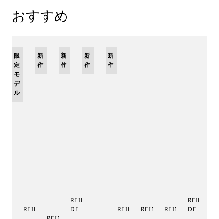
おすすめ
限
新
新
新
新
定
作
作
作
作
モ
デ
ル
REINE DE NAPLES PHASE
REINE DE
REINE DE NAPLES 9915
DE LUNE 9935
REINE DE NAPLES 8925
REINE DE NAPLES 8918
REINE DE NAPLE
DE LUNE 
RE
REINE DE NAPLES PERLES