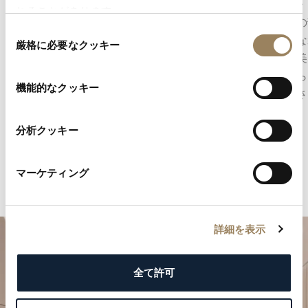
アングラージュは、ムーブメントの部品のエッ
コート・
れることがあります。
ジに面取りを施し、丹念に研磨する伝統的な仕
メントの
同
上げ技法です。磨き上げられた面が光を美しく
伝統的な
厳格に必要なクッキー
意
反射し、部品の輪郭を際立たせるとともに、細
表面に美
の
部に至るまで追求された精度と職人技を映し出
めながら
選
機能的なクッキー
します。
な美しさ
択
分析クッキー
マーケティング
詳細を表示
全て許可