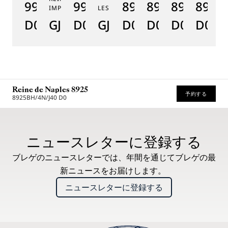
9915BB/58/964
9935BH/4Y/J40
8925BH/5W/J40
8918BB/5D/9
8938BB/8
8908
8
IMPÉRIALES
LES JARDINS DU PETIT TRIANON
D0
GJ29BH89254DD5J4
D0
GJE25BH20.8985DB
D0
D0
D0
D000
D
Reine de Naples 8925
予約する
8925BH/4N/J40 D0
推奨小売価格 (税込)
ニュースレターに登録する
ブレゲのニュースレターでは、年間を通じてブレゲの最
新ニュースをお届けします。
ニュースレターに登録する