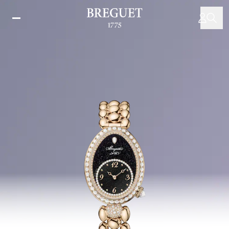
メ
イ
ン
コ
ン
テ
ン
ツ
に
移
動