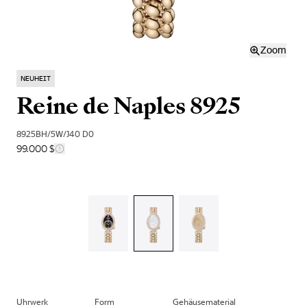
Zoom
NEUHEIT
Reine de Naples 8925
8925BH/5W/J40 D0
99.000 $
Uhrwerk
Form
Gehäusematerial