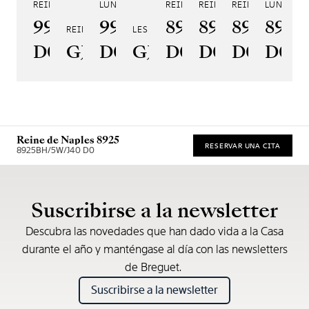
REINE DE NAPLES 9915
LUNE 9935
REINE DE NAPLES 8925
REINE DE NAPLES 8918
REINE DE NAPLE
LUNE 890
RE
9915BB/58/964
9935BH/4Y/J40
8925BH/4N/J40
8918BB/5D/
8938BB/
8908
8
REINE DE NAPLES PERLES IMPÉRIALES
LES JARDINS DU PETIT TRIANON
D0
GJ29BH89254DD5J4
D0
GJE25BH20.8985DB
D0
D0
D0
D00
Reine de Naples 8925
RESERVAR UNA CITA
8925BH/5W/J40 D0
* Precio de venta recomendado
Suscribirse a la newsletter
Descubra las novedades que han dado vida a la Casa
durante el año y manténgase al día con las newsletters
de Breguet.
Suscribirse a la newsletter