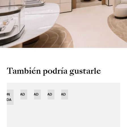
También podría gustarle
ICIÓN
NOVEDAD
NOVEDAD
NOVEDAD
NOVEDAD
MITADA