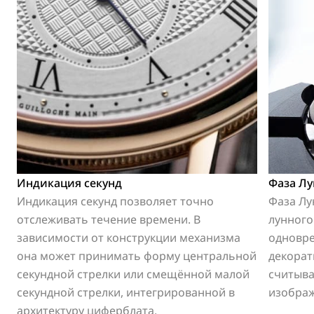
Индикация секунд
Фаза Л
Индикация секунд позволяет точно
Фаза Лу
отслеживать течение времени. В
лунного
зависимости от конструкции механизма
одновр
она может принимать форму центральной
декорат
секундной стрелки или смещённой малой
считыва
секундной стрелки, интегрированной в
изображ
архитектуру циферблата.