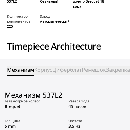
537L2
Овальный
золото Breguet 18
карат
Количество
Завод
компонентов
Автоматический
225
Timepiece Architecture
Механизм
Корпус
Циферблат
Ремешок
Закрепка
Механизм 537L2
Балансирное колесо
Резерв хода
Breguet
45 часов
Толщина
Частота
5 mm
3.5 Hz