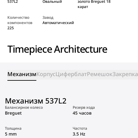
537L2
Овальный
золото Breguet 18
карат
Количество
Завод
компонентов
Автоматический
225
Timepiece Architecture
Механизм
Корпус
Циферблат
Ремешок
Закрепка
Механизм 537L2
Балансирное колесо
Резерв хода
Breguet
45 часов
Толщина
Частота
5 mm
3.5 Hz