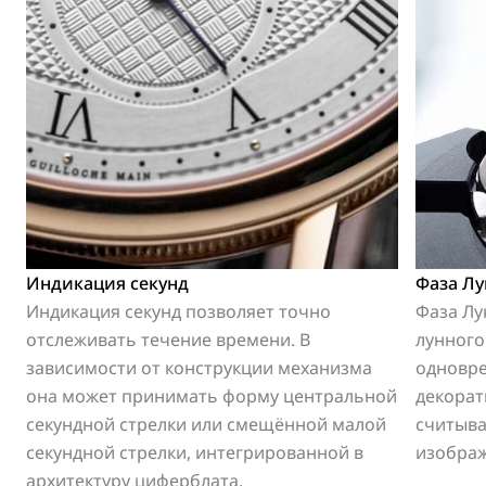
Индикация секунд
Фаза Л
Индикация секунд позволяет точно
Фаза Лу
отслеживать течение времени. В
лунного
зависимости от конструкции механизма
одновр
она может принимать форму центральной
декорат
секундной стрелки или смещённой малой
считыва
секундной стрелки, интегрированной в
изображ
архитектуру циферблата.