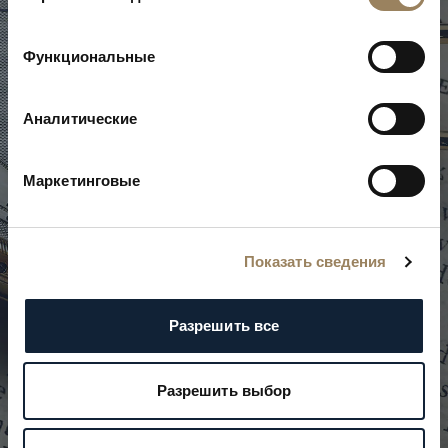
Функциональные
Д
о
м
B
r
e
g
u
e
t
Аналитические
П
у
т
е
ш
е
с
т
в
и
е
в
о
в
р
е
м
е
н
и
Маркетинговые
Показать сведения
Разрешить все
Разрешить выбор
Прокрутите, чтобы