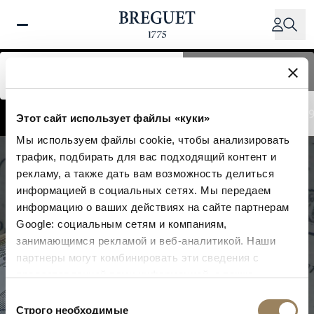
Перейти
к
основному
содержанию
Просмотр временной
Просмотр
шкалы
карточек
1775 - 1801
1801 - 1823
1823 - 1870
1870 - 1970
1970 - 199
Этот сайт использует файлы «куки»
Мы используем файлы cookie, чтобы анализировать
трафик, подбирать для вас подходящий контент и
рекламу, а также дать вам возможность делиться
информацией в социальных сетях. Мы передаем
информацию о ваших действиях на сайте партнерам
Google: социальным сетям и компаниям,
занимающимся рекламой и веб-аналитикой. Наши
партнеры могут комбинировать эти сведения с
предоставленной вами информацией, а также
данными, которые они получили при использовании
Выбор
вами их сервисов.
Строго необходимые
согласия