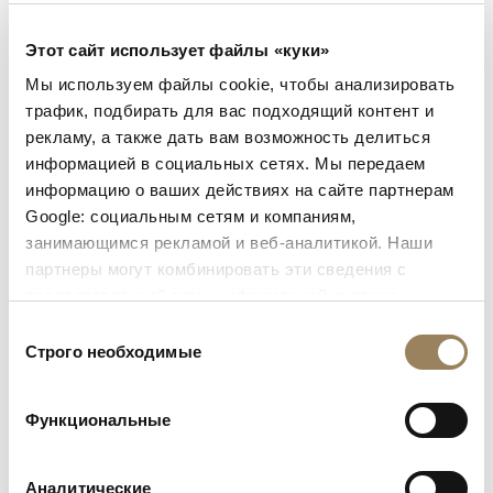
Этот сайт использует файлы «куки»
Мы используем файлы cookie, чтобы анализировать
Часовщики Мануфактуры Breguet не обошли
трафик, подбирать для вас подходящий контент и
стороной исследование и других особых
рекламу, а также дать вам возможность делиться
характеристик кремния: его невероятную
информацией в социальных сетях. Мы передаем
легкость, по сравнению с другими ранее
информацию о ваших действиях на сайте партнерам
использованными материалами, и простоту его
Google: социальным сетям и компаниям,
обработки на станке. Благодаря исследованиям и
занимающимся рекламой и веб-аналитикой. Наши
использованию кремния для изготовления
партнеры могут комбинировать эти сведения с
спирали, анкера и анкерного колеса, специалисты
предоставленной вами информацией, а также
Мануфактуры создали первый и единственный
данными, которые они получили при использовании
Выбор
серийно выпускаемый механический хронограф
вами их сервисов.
Строго необходимые
согласия
Type XXII с частотой 10 Гц (т.е. 72 000
полуколебаний в час), способный показывать
Функциональные
время с точностью до 1/20 секунды. Уменьшение
массы ключевых компонентов часового
Аналитические