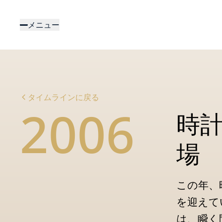
メ
イ
メニュー
ン
コ
ン
テ
ン
ツ
タイムラインに戻る
に
2006
移
時
動
場
この年、
を迎えて
は、瞬く