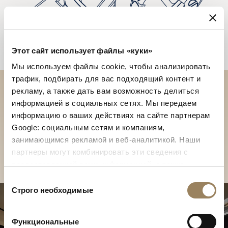
Этот сайт использует файлы «куки»
Мы используем файлы cookie, чтобы анализировать
трафик, подбирать для вас подходящий контент и
рекламу, а также дать вам возможность делиться
Отройте для себя
информацией в социальных сетях. Мы передаем
информацию о ваших действиях на сайте партнерам
коллекции Breguet в бутике
Google: социальным сетям и компаниям,
Отройте для себя коллекции Breguet в
занимающимся рекламой и веб-аналитикой. Наши
бутике
партнеры могут комбинировать эти сведения с
предоставленной вами информацией, а также
данными, которые они получили при использовании
Выбор
вами их сервисов.
Строго необходимые
согласия
Функциональные