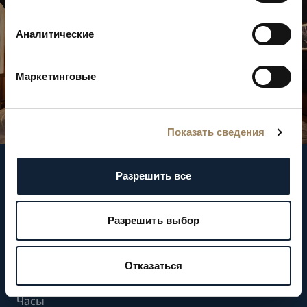
Аналитические
Маркетинговые
Показать сведения
Следите за нашими новостями
Разрешить все
Разрешить выбор
Подписаться на новостные рассылки
Отказаться
Часы
Часы