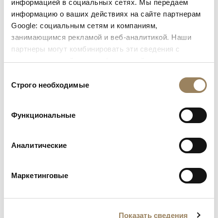
Великому композитору принадлежали
информацией в социальных сетях. Мы передаем
информацию о ваших действиях на сайте партнерам
простые часы с функцией календаря,
Google: социальным сетям и компаниям,
которые его супруга продолжала
занимающимся рекламой и веб-аналитикой. Наши
поддерживать в исправном состоянии и
партнеры могут комбинировать эти сведения с
после его смерти.
предоставленной вами информацией, а также
данными, которые они получили при использовании
Выбор
вами их сервисов.
Строго необходимые
согласия
Функциональные
Аналитические
Маркетинговые
Показать сведения